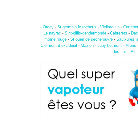
-
Orcay
-
St germain le rocheux
-
Vieilmoulin
-
Corteber
Le nayrac
-
Sint-gillis-dendermonde
-
Cabrerets
-
Dar
morne rouge
-
St ouen de secherouvre
-
Saulxures l
Clermont d excideuil
-
Mazion
-
Luby betmont
-
Mions
les rioz
-
Piet