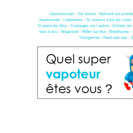
-
Davenescourt
-
Ste enimie
-
Belmont-sur-yverd
kourtzerode
-
Cubierettes
-
St maurice sous les cotes
St pierre les bitry
-
Coulonges sur l autize
-
Estrees les
bois d ecu
-
Wagerswil
-
Willer sur thur
-
Brenthonne
-
Yzengremer
-
Heist-aan-zee
-
S