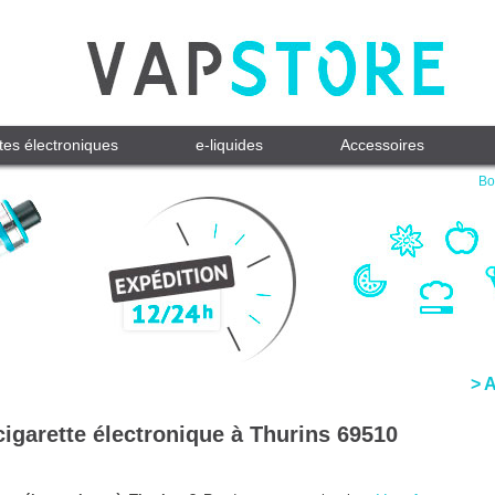
tes électroniques
e-liquides
Accessoires
Bo
> 
cigarette électronique à Thurins 69510