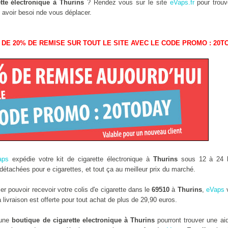
tte électronique à Thurins
? Rendez vous sur le site
eVaps.fr
pour trouve
 avoir besoi nde vous déplacer.
 DE 20% DE REMISE SUR TOUT LE SITE AVEC LE CODE PROMO : 20T
aps
expédie votre kit de cigarette électronique à
Thurins
sous 12 à 24 he
étachées pour e cigarettes, et tout ça au meilleur prix du marché.
r pouvoir recevoir votre colis d'e cigarette dans le
69510
à
Thurins
,
eVaps
v
ivraison est offerte pour tout achat de plus de 29,90 euros.
 une
boutique de cigarette electronique à Thurins
pourront trouver une a