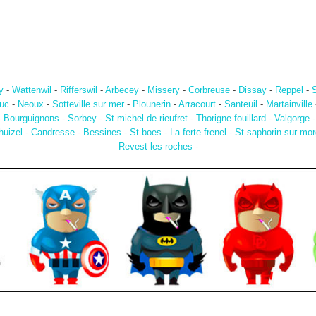
y
-
Wattenwil
-
Rifferswil
-
Arbecey
-
Missery
-
Corbreuse
-
Dissay
-
Reppel
-
S
ouc
-
Neoux
-
Sotteville sur mer
-
Plounerin
-
Arracourt
-
Santeuil
-
Martainville
-
Bourguignons
-
Sorbey
-
St michel de rieufret
-
Thorigne fouillard
-
Valgorge
huizel
-
Candresse
-
Bessines
-
St boes
-
La ferte frenel
-
St-saphorin-sur-mo
Revest les roches
-