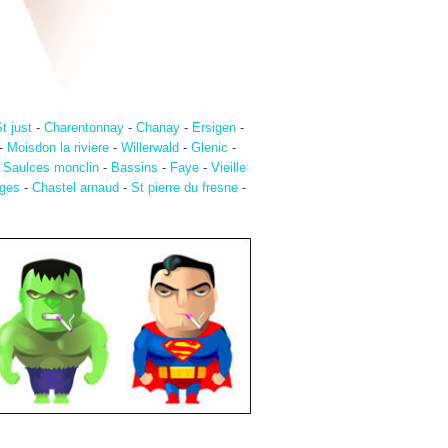
t just
-
Charentonnay
-
Chanay
-
Ersigen
-
-
Moisdon la riviere
-
Willerwald
-
Glenic
-
-
Saulces monclin
-
Bassins
-
Faye
-
Vieille
rges
-
Chastel arnaud
-
St pierre du fresne
-