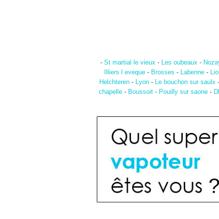
-
St martial le vieux
-
Les oubeaux
-
Noza
Illiers l eveque
-
Brosses
-
Labenne
-
Li
Helchteren
-
Lyon
-
Le bouchon sur saulx
chapelle
-
Boussoit
-
Pouilly sur saone
-
D