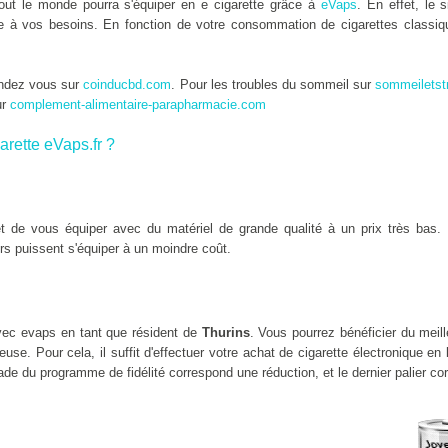
tout le monde pourra s'équiper en e cigarette grâce à
eVaps
. En effet, le 
tée à vos besoins. En fonction de votre consommation de cigarettes classiqu
endez vous sur
coinducbd.com
. Pour les troubles du sommeil sur
sommeiletst
ur
complement-alimentaire-parapharmacie.com
arette eVaps.fr ?
 de vous équiper avec du matériel de grande qualité à un prix très bas. 
rs puissent s'équiper à un moindre coût.
ec evaps en tant que résident de
Thurins
. Vous pourrez bénéficier du meil
se. Pour cela, il suffit d'effectuer votre achat de cigarette électronique en
de du programme de fidélité correspond une réduction, et le dernier palier co