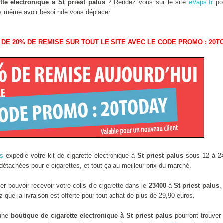
tte électronique à St priest palus
? Rendez vous sur le site
eVaps.fr
pou
ans même avoir besoi nde vous déplacer.
 DE 20% DE REMISE SUR TOUT LE SITE AVEC LE CODE PROMO : 20T
ps
expédie votre kit de cigarette électronique à
St priest palus
sous 12 à 24
étachées pour e cigarettes, et tout ça au meilleur prix du marché.
r pouvoir recevoir votre colis d'e cigarette dans le
23400
à
St priest palus
,
que la livraison est offerte pour tout achat de plus de 29,90 euros.
 une
boutique de cigarette electronique à St priest palus
pourront trouver