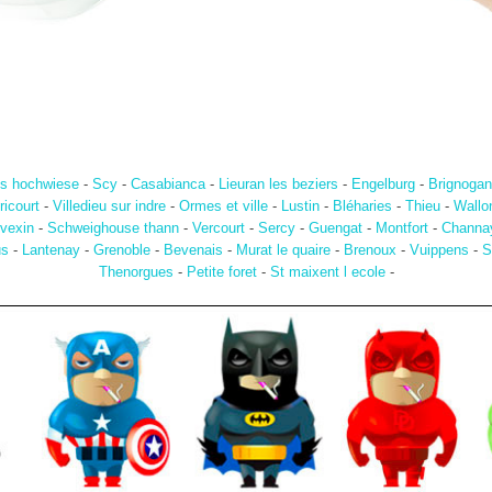
s hochwiese
-
Scy
-
Casabianca
-
Lieuran les beziers
-
Engelburg
-
Brignogan
ricourt
-
Villedieu sur indre
-
Ormes et ville
-
Lustin
-
Bléharies
-
Thieu
-
Wallo
 vexin
-
Schweighouse thann
-
Vercourt
-
Sercy
-
Guengat
-
Montfort
-
Channa
us
-
Lantenay
-
Grenoble
-
Bevenais
-
Murat le quaire
-
Brenoux
-
Vuippens
-
S
Thenorgues
-
Petite foret
-
St maixent l ecole
-