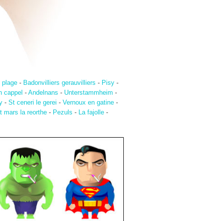
 plage
-
Badonvilliers gerauvilliers
-
Pisy
-
n cappel
-
Andelnans
-
Unterstammheim
-
y
-
St ceneri le gerei
-
Vernoux en gatine
-
t mars la reorthe
-
Pezuls
-
La fajolle
-