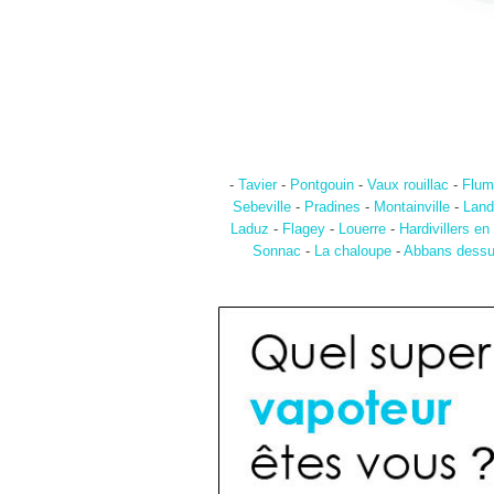
-
Tavier
-
Pontgouin
-
Vaux rouillac
-
Flum
Sebeville
-
Pradines
-
Montainville
-
Land
Laduz
-
Flagey
-
Louerre
-
Hardivillers en
Sonnac
-
La chaloupe
-
Abbans dess