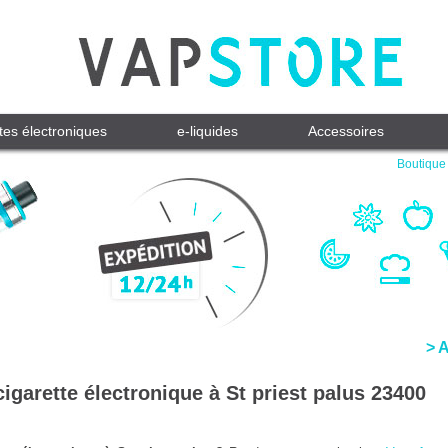
tes électroniques
e-liquides
Accessoires
Boutique 
> 
igarette électronique à St priest palus 23400