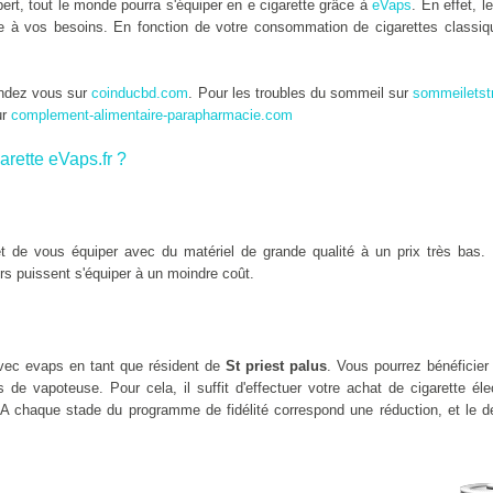
rt, tout le monde pourra s'équiper en e cigarette grâce à
eVaps
. En effet, l
tée à vos besoins. En fonction de votre consommation de cigarettes classiqu
endez vous sur
coinducbd.com
. Pour les troubles du sommeil sur
sommeiletst
ur
complement-alimentaire-parapharmacie.com
arette eVaps.fr ?
 de vous équiper avec du matériel de grande qualité à un prix très bas. 
rs puissent s'équiper à un moindre coût.
ec evaps en tant que résident de
St priest palus
. Vous pourrez bénéficier 
e vapoteuse. Pour cela, il suffit d'effectuer votre achat de cigarette él
 A chaque stade du programme de fidélité correspond une réduction, et le de