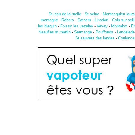
-
St jean de la ruelle
-
St seine
-
Montesquieu laura
montagne
-
Rebets
-
Safnern
-
Linsdorf
-
Coin sur seil
les blequin
-
Foissy les vezelay
-
Vevey
-
Montabot
-
Er
Neaufles st martin
-
Sermange
-
Pouffonds
-
Lendelede
St sauveur des landes
-
Coulonce