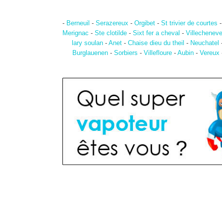
-
Berneuil
-
Serazereux
-
Orgibet
-
St trivier de courtes
Merignac
-
Ste clotilde
-
Sixt fer a cheval
-
Villechenev
lary soulan
-
Anet
-
Chaise dieu du theil
-
Neuchatel
Burglauenen
-
Sorbiers
-
Villefloure
-
Aubin
-
Vereux