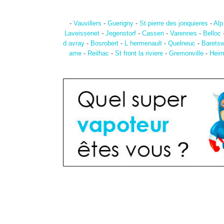
-
Vauvillers
-
Guerigny
-
St pierre des jonquieres
-
Alp
Laveissenet
-
Jegenstorf
-
Cassen
-
Varennes
-
Belloc
d avray
-
Bosrobert
-
L hermenault
-
Quelneuc
-
Baretsw
ame
-
Reilhac
-
St front la riviere
-
Gremonville
-
Heim