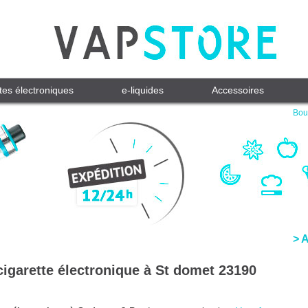
tes électroniques
e-liquides
Accessoires
Bout
> 
cigarette électronique à St domet 23190