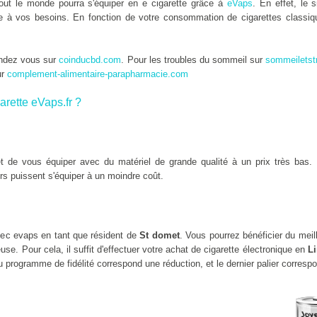
tout le monde pourra s'équiper en e cigarette grâce à
eVaps
. En effet, le 
tée à vos besoins. En fonction de votre consommation de cigarettes classiqu
endez vous sur
coinducbd.com
. Pour les troubles du sommeil sur
sommeiletst
ur
complement-alimentaire-parapharmacie.com
arette eVaps.fr ?
 de vous équiper avec du matériel de grande qualité à un prix très bas. 
rs puissent s'équiper à un moindre coût.
ec evaps en tant que résident de
St domet
. Vous pourrez bénéficier du meil
se. Pour cela, il suffit d'effectuer votre achat de cigarette électronique en
L
 programme de fidélité correspond une réduction, et le dernier palier corresp