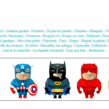
ach
-
Chateau gontier
-
Ferrieres
-
St paul en pareds
-
Chaulieu
-
Ribagnac
-
Tr
eval
-
Massanes
-
Pontarme
-
Bourg le roi
-
Amaye sur orne
-
Nothomb
-
Douc
s graulges
-
Vers-chez-perrin
-
Paimpont
-
Fays
-
Segos
-
Brignac la plaine
-
B
zille de montmel
-
St mihiel
-
Marseilles les aubigny
-
Couturelle
-
Cellefrouin
marcel en marcillat
-
La chapelle thouarault
-
Sury aux bois
-
Moulismes
-