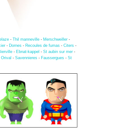
elaze
-
Thil manneville
-
Merschweiller
-
ier
-
Dornes
-
Recoules de fumas
-
Citers
-
ierville
-
Ebnat-kappel
-
St aubin sur mer
-
-
Orival
-
Savennieres
-
Faussergues
-
St