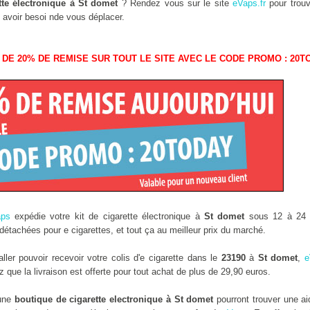
tte électronique à St domet
? Rendez vous sur le site
eVaps.fr
pour trouv
 avoir besoi nde vous déplacer.
 DE 20% DE REMISE SUR TOUT LE SITE AVEC LE CODE PROMO : 20T
aps
expédie votre kit de cigarette électronique à
St domet
sous 12 à 24 h
étachées pour e cigarettes, et tout ça au meilleur prix du marché.
er pouvoir recevoir votre colis d'e cigarette dans le
23190
à
St domet
,
e
que la livraison est offerte pour tout achat de plus de 29,90 euros.
 une
boutique de cigarette electronique à St domet
pourront trouver une a