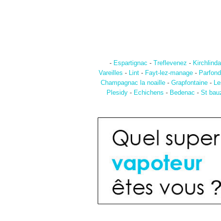
-
Espartignac
-
Treflevenez
-
Kirchlind
Vareilles
-
Lint
-
Fayt-lez-manage
-
Parfond
Champagnac la noaille
-
Grapfontaine
-
Le
Plesidy
-
Echichens
-
Bedenac
-
St bau