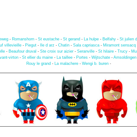
eweg
-
Romanshorn
-
St eustache
-
St gerand
-
La hulpe
-
Belfahy
-
St julien 
 villevieille
-
Piegut
-
Ile d arz
-
Chatin
-
Sala capriasca
-
Miramont sensacq
lle
-
Beaufour druval
-
Ste croix sur aizier
-
Seranville
-
St hilaire
-
Trucy
-
Mun
vant-virton
-
St ellier du maine
-
La taillee
-
Portes
-
Wijtschate
-
Amsoldingen
Rouy le grand
-
La malachere
-
Wengi b. buren
-