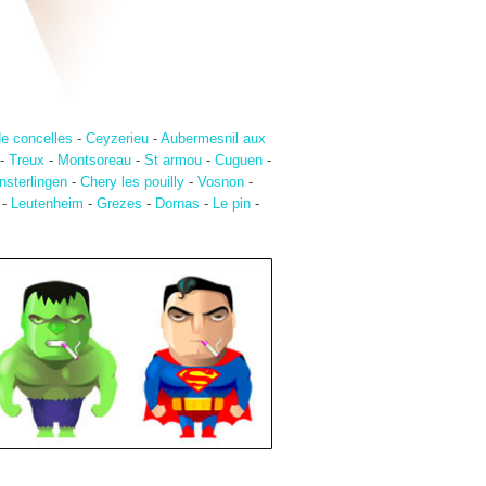
de concelles
-
Ceyzerieu
-
Aubermesnil aux
-
Treux
-
Montsoreau
-
St armou
-
Cuguen
-
sterlingen
-
Chery les pouilly
-
Vosnon
-
-
Leutenheim
-
Grezes
-
Dornas
-
Le pin
-