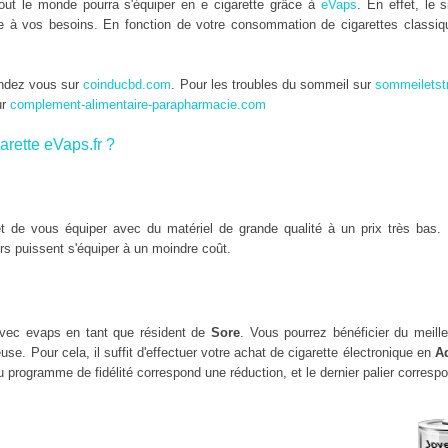
tout le monde pourra s'équiper en e cigarette grâce à
eVaps
. En effet, le 
tée à vos besoins. En fonction de votre consommation de cigarettes classiqu
endez vous sur
coinducbd.com
. Pour les troubles du sommeil sur
sommeiletst
ur
complement-alimentaire-parapharmacie.com
arette eVaps.fr ?
 de vous équiper avec du matériel de grande qualité à un prix très bas. 
rs puissent s'équiper à un moindre coût.
vec evaps en tant que résident de
Sore
. Vous pourrez bénéficier du meill
se. Pour cela, il suffit d'effectuer votre achat de cigarette électronique en
Aq
 programme de fidélité correspond une réduction, et le dernier palier corresp