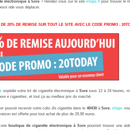
te électronique à Sore
? Rendez vous sur le site
eVaps.fr
pour trouver le me
besoi nde vous déplacer.
 DE 20% DE REMISE SUR TOUT LE SITE AVEC LE CODE PROMO : 20T
s
expédie votre kit de cigarette électronique à
Sore
sous 12 à 24 heures, ma
ur e cigarettes, et tout ça au meilleur prix du marché.
r pouvoir recevoir votre colis d'e cigarette dans le
40430
à
Sore
,
eVaps
vous
aison est offerte pour tout achat de plus de 29,90 euros.
s une
boutique de cigarette electronique à Sore
pourront trouver une ai