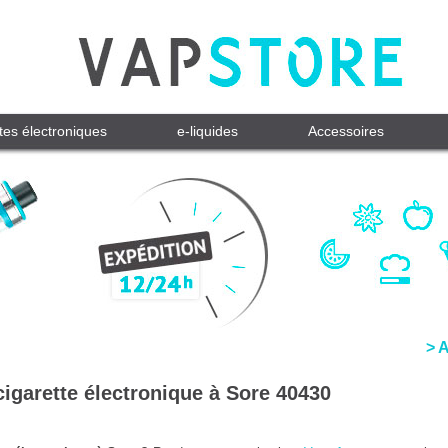
tes électroniques
e-liquides
Accessoires
> 
cigarette électronique à Sore 40430