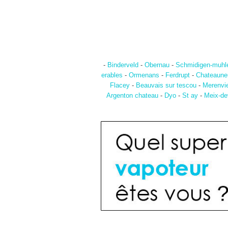
-
Binderveld
-
Obernau
-
Schmidigen-muhl
erables
-
Ormenans
-
Ferdrupt
-
Chateauneuf
Flacey
-
Beauvais sur tescou
-
Merenvie
Argenton chateau
-
Dyo
-
St ay
-
Meix-de