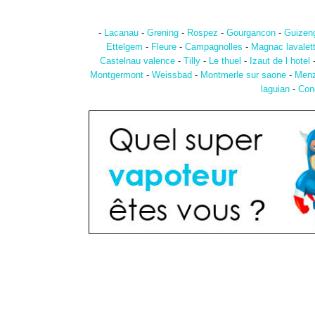
-
Lacanau
-
Grening
-
Rospez
-
Gourgancon
-
Guizen
Ettelgem
-
Fleure
-
Campagnolles
-
Magnac lavalett
Castelnau valence
-
Tilly
-
Le thuel
-
Izaut de l hotel
Montgermont
-
Weissbad
-
Montmerle sur saone
-
Men
laguian
-
Con