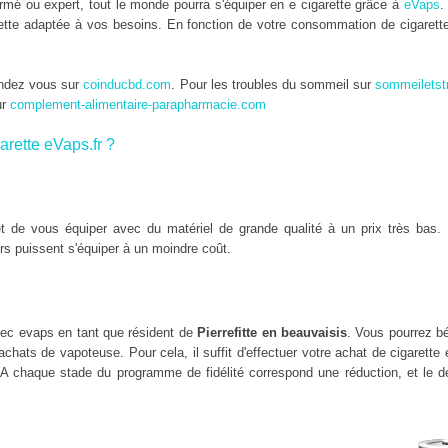
mé ou expert, tout le monde pourra s'équiper en e cigarette grâce à
eVaps
.
arette adaptée à vos besoins. En fonction de votre consommation de cigarett
endez vous sur
coinducbd.com
. Pour les troubles du sommeil sur
sommeiletst
ur
complement-alimentaire-parapharmacie.com
arette eVaps.fr ?
 de vous équiper avec du matériel de grande qualité à un prix très bas. 
rs puissent s'équiper à un moindre coût.
ec evaps en tant que résident de
Pierrefitte en beauvaisis
. Vous pourrez bé
chats de vapoteuse. Pour cela, il suffit d'effectuer votre achat de cigarette
 A chaque stade du programme de fidélité correspond une réduction, et le de