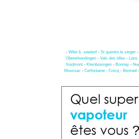
-
Wiler b. seedorf
-
St quentin le verger
Oberehrendingen
-
Vals des tilles
-
Lans 
froidmont
-
Kleinbosingen
-
Bonnay
-
Nue
Moussac
-
Cerfontaine
-
Crocq
-
Bennwil