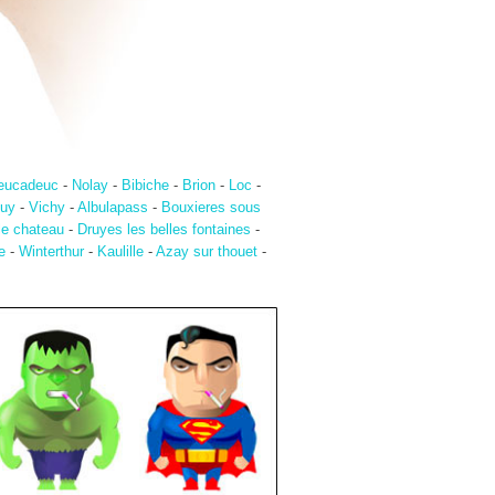
eucadeuc
-
Nolay
-
Bibiche
-
Brion
-
Loc
-
ouy
-
Vichy
-
Albulapass
-
Bouxieres sous
le chateau
-
Druyes les belles fontaines
-
e
-
Winterthur
-
Kaulille
-
Azay sur thouet
-