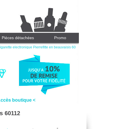
Pièces détachées
Promo
igarette electronique Pierrefitte en beauvaisis 60
Accès boutique <
is 60112