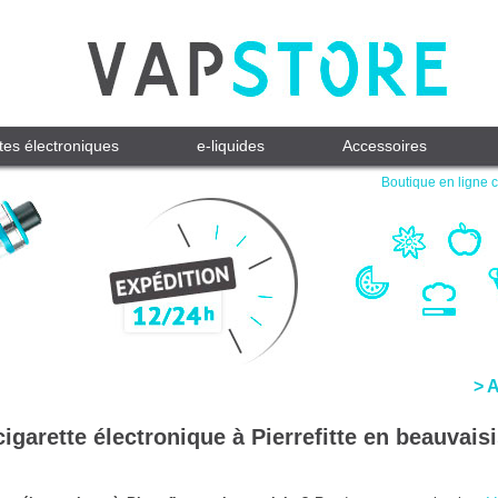
tes électroniques
e-liquides
Accessoires
Boutique en ligne c
> 
igarette électronique à Pierrefitte en beauvais