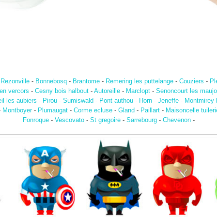
-
Rezonville
-
Bonnebosq
-
Brantome
-
Remering les puttelange
-
Couziers
-
Pl
en vercors
-
Cesny bois halbout
-
Autoreille
-
Marclopt
-
Senoncourt les mauj
il les aubiers
-
Pirou
-
Sumiswald
-
Pont authou
-
Horn
-
Jeneffe
-
Montmirey 
-
Montboyer
-
Plumaugat
-
Corme ecluse
-
Gland
-
Paillart
-
Maisoncelle tuileri
Fonroque
-
Vescovato
-
St gregoire
-
Sarrebourg
-
Chevenon
-