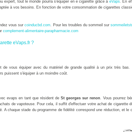
u expert, tout le monde pourra s'équiper en e cigarette grâce à
eVaps
. En ef
daptée à vos besoins. En fonction de votre consommation de cigarettes classi
endez vous sur
coinducbd.com
. Pour les troubles du sommeil sur
sommeiletst
ur
complement-alimentaire-parapharmacie.com
arette eVaps.fr ?
 de vous équiper avec du matériel de grande qualité à un prix très bas. 
rs puissent s'équiper à un moindre coût.
vec evaps en tant que résident de
St georges sur renon
. Vous pourrez bén
hats de vapoteuse. Pour cela, il suffit d'effectuer votre achat de cigarette 
é. A chaque stade du programme de fidélité correspond une réduction, et le d