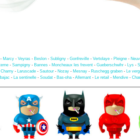
-
Marcy
-
Veyras
-
Beslon
-
Subligny
-
Gonfreville
-
Vertolaye
-
Pleigne
-
Neuvi
terne
-
Sampigny
-
Bannes
-
Moncheaux les frevent
-
Gueberschwihr
-
Lys
-
S
-
Charny
-
Laruscade
-
Sautour
-
Nozay
-
Mesnay
-
Ruschegg graben
-
Le verg
lbajac
-
La sentinelle
-
Soudat
-
Bas-oha
-
Allemant
-
Le retail
-
Mendive
-
Cham