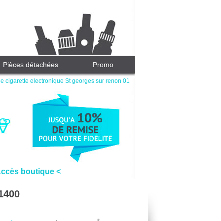
Pièces détachées
Promo
e cigarette electronique St georges sur renon 01
Accès boutique <
01400