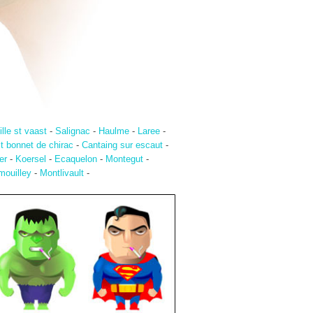
lle st vaast
-
Salignac
-
Haulme
-
Laree
-
t bonnet de chirac
-
Cantaing sur escaut
-
er
-
Koersel
-
Ecaquelon
-
Montegut
-
ouilley
-
Montlivault
-