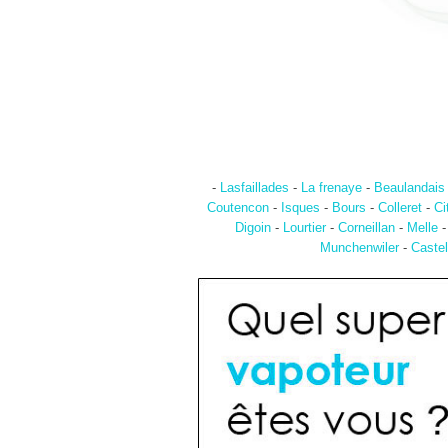
-
Lasfaillades
-
La frenaye
-
Beaulandais
Coutencon
-
Isques
-
Bours
-
Colleret
-
Ci
Digoin
-
Lourtier
-
Corneillan
-
Melle
Munchenwiler
-
Caste