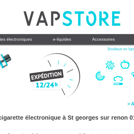
tes électroniques
e-liquides
Accessoires
Boutique en lign
> 
cigarette électronique à St georges sur renon 