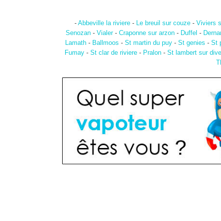
-
Abbeville la riviere
-
Le breuil sur couze
-
Viviers s
Senozan
-
Vialer
-
Craponne sur arzon
-
Duffel
-
Derna
Lamath
-
Ballmoos
-
St martin du puy
-
St genies
-
St p
Fumay
-
St clar de riviere
-
Pralon
-
St lambert sur div
T