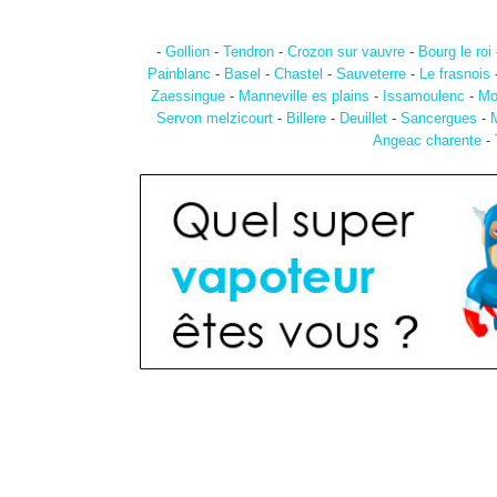
-
Gollion
-
Tendron
-
Crozon sur vauvre
-
Bourg le roi
Painblanc
-
Basel
-
Chastel
-
Sauveterre
-
Le frasnois
Zaessingue
-
Manneville es plains
-
Issamoulenc
-
Mo
Servon melzicourt
-
Billere
-
Deuillet
-
Sancergues
-
M
Angeac charente
-