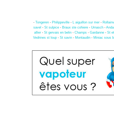
-
Tongeren
-
Philippeville
-
L aiguillon sur mer
-
Rollainv
savel
-
St sulpice
-
Braux ste cohiere
-
Urnasch
-
Anda
allier
-
St gervais en belin
-
Champs
-
Gardanne
-
St e
Vedrines st loup
-
St savin
-
Montaudin
-
Miniac sous b