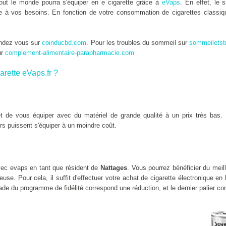
tout le monde pourra s'équiper en e cigarette grâce à
eVaps
. En effet, le 
tée à vos besoins. En fonction de votre consommation de cigarettes classiqu
endez vous sur
coinducbd.com
. Pour les troubles du sommeil sur
sommeiletst
ur
complement-alimentaire-parapharmacie.com
arette eVaps.fr ?
 de vous équiper avec du matériel de grande qualité à un prix très bas. 
rs puissent s'équiper à un moindre coût.
ec evaps en tant que résident de
Nattages
. Vous pourrez bénéficier du meil
se. Pour cela, il suffit d'effectuer votre achat de cigarette électronique en
de du programme de fidélité correspond une réduction, et le dernier palier co