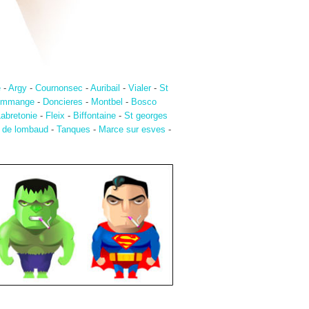
e
-
Argy
-
Cournonsec
-
Auribail
-
Vialer
-
St
dommange
-
Doncieres
-
Montbel
-
Bosco
abretonie
-
Fleix
-
Biffontaine
-
St georges
 de lombaud
-
Tanques
-
Marce sur esves
-