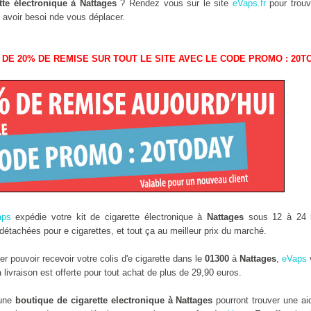
tte électronique à Nattages
? Rendez vous sur le site
eVaps.fr
pour trouve
 avoir besoi nde vous déplacer.
 DE 20% DE REMISE SUR TOUT LE SITE AVEC LE CODE PROMO : 20T
aps
expédie votre kit de cigarette électronique à
Nattages
sous 12 à 24 h
étachées pour e cigarettes, et tout ça au meilleur prix du marché.
 pouvoir recevoir votre colis d'e cigarette dans le
01300
à
Nattages
,
eVaps
ivraison est offerte pour tout achat de plus de 29,90 euros.
 une
boutique de cigarette electronique à Nattages
pourront trouver une a