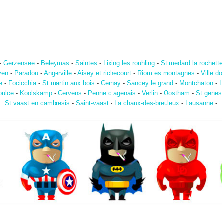
-
Gerzensee
-
Beleymas
-
Saintes
-
Lixing les rouhling
-
St medard la rochett
ven
-
Paradou
-
Angerville
-
Aisey et richecourt
-
Riom es montagnes
-
Ville 
e
-
Focicchia
-
St martin aux bois
-
Cernay
-
Sancey le grand
-
Montchaton
-
L
oulce
-
Koolskamp
-
Cervens
-
Penne d agenais
-
Verlin
-
Oostham
-
St genes
St vaast en cambresis
-
Saint-vaast
-
La chaux-des-breuleux
-
Lausanne
-