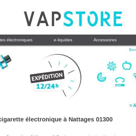
tes électroniques
e-liquides
Accessoires
Bout
> 
cigarette électronique à Nattages 01300