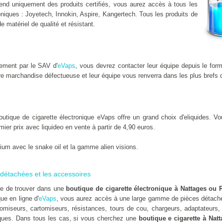
nd uniquement des produits certifiés, vous aurez accès à tous les
niques : Joyetech, Innokin, Aspire, Kangertech. Tous les produits de
de matériel de qualité et résistant.
dement par le SAV d'
eVaps
, vous devrez contacter leur équipe depuis le for
e marchandise défectueuse et leur équipe vous renverra dans les plus brefs d
ique de cigarette électronique eVaps offre un grand choix d'eliquides. Vou
emier prix avec liquideo en vente à partir de 4,90 euros.
um avec le snake oil et la gamme alien visions.
détachées et les accessoires
ile de trouver dans une
boutique de cigarette électronique à Nattages ou
que en ligne d'
eVaps
, vous aurez accès à une large gamme de pièces détaché
omiseurs, cartomiseurs, résistances, tours de cou, chargeurs, adaptateurs, 
ues. Dans tous les cas, si vous cherchez une
boutique e cigarette à Nat