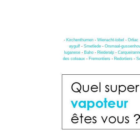
-
Kirchenthurnen
-
Wienacht-tobel
-
Orliac
aygulf
-
Smetlede
-
Orsmaal-gussenho
luganese
-
Baho
-
Riederalp
-
Carqueirann
des coteaux
-
Fremontiers
-
Redortiers
-
S