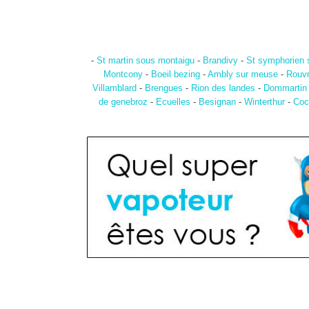
-
St martin sous montaigu
-
Brandivy
-
St symphorien 
Montcony
-
Boeil bezing
-
Ambly sur meuse
-
Rouvr
Villamblard
-
Brengues
-
Rion des landes
-
Dommartin
de genebroz
-
Ecuelles
-
Besignan
-
Winterthur
-
Coc