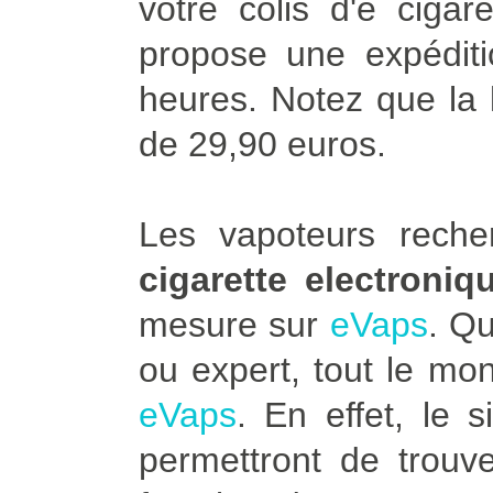
votre colis d'e ciga
propose une expédit
heures. Notez que la l
de 29,90 euros.
Les vapoteurs rech
cigarette electroni
mesure sur
eVaps
. Q
ou expert, tout le mo
eVaps
. En effet, le 
permettront de trouve