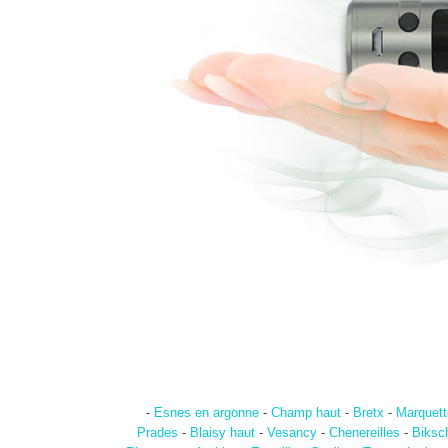
-
Esnes en argonne
-
Champ haut
-
Bretx
-
Marquette
Prades
-
Blaisy haut
-
Vesancy
-
Chenereilles
-
Biksc