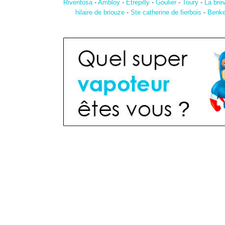
Riventosa
-
Ambloy
-
Etrepilly
-
Goulier
-
Toury
-
La bre
hilaire de briouze
-
Ste catherine de fierbois
-
Benke