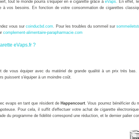
rt, tout le monde pourra s'équiper en e cigarette grâce à
eVaps
. En effet, l
tée à vos besoins. En fonction de votre consommation de cigarettes classiqu
endez vous sur
coinducbd.com
. Pour les troubles du sommeil sur
sommeiletst
ur
complement-alimentaire-parapharmacie.com
arette eVaps.fr ?
 de vous équiper avec du matériel de grande qualité à un prix très bas. 
rs puissent s'équiper à un moindre coût.
ec evaps en tant que résident de
Happencourt
. Vous pourrez bénéficier du 
oteuse. Pour cela, il suffit d'effectuer votre achat de cigarette électroniqu
de du programme de fidélité correspond une réduction, et le dernier palier co