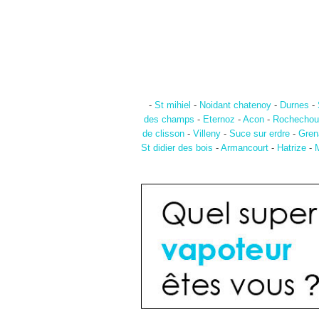
-
St mihiel
-
Noidant chatenoy
-
Durnes
-
des champs
-
Eternoz
-
Acon
-
Rochechou
de clisson
-
Villeny
-
Suce sur erdre
-
Gren
St didier des bois
-
Armancourt
-
Hatrize
-