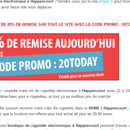
te électronique à Happencourt
? Rendez vous sur le site
eVaps.fr
pour trouv
 avoir besoi nde vous déplacer.
 DE 20% DE REMISE SUR TOUT LE SITE AVEC LE CODE PROMO : 20T
ps
expédie votre kit de cigarette électronique à
Happencourt
sous 12 à 24 
étachées pour e cigarettes, et tout ça au meilleur prix du marché.
r pouvoir recevoir votre colis d'e cigarette dans le
02480
à
Happencourt
,
que la livraison est offerte pour tout achat de plus de 29,90 euros.
s une
boutique de cigarette electronique à Happencourt
pourront trouver