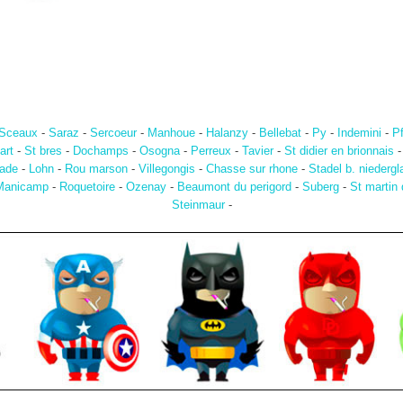
Sceaux
-
Saraz
-
Sercoeur
-
Manhoue
-
Halanzy
-
Bellebat
-
Py
-
Indemini
-
P
art
-
St bres
-
Dochamps
-
Osogna
-
Perreux
-
Tavier
-
St didier en brionnais
ade
-
Lohn
-
Rou marson
-
Villegongis
-
Chasse sur rhone
-
Stadel b. niedergla
Manicamp
-
Roquetoire
-
Ozenay
-
Beaumont du perigord
-
Suberg
-
St martin
Steinmaur
-