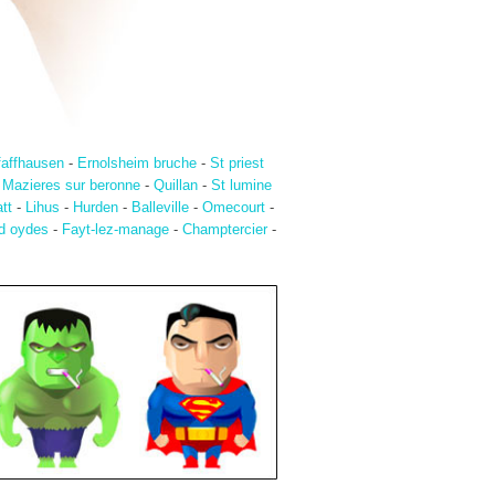
faffhausen
-
Ernolsheim bruche
-
St priest
-
Mazieres sur beronne
-
Quillan
-
St lumine
tt
-
Lihus
-
Hurden
-
Balleville
-
Omecourt
-
 d oydes
-
Fayt-lez-manage
-
Champtercier
-