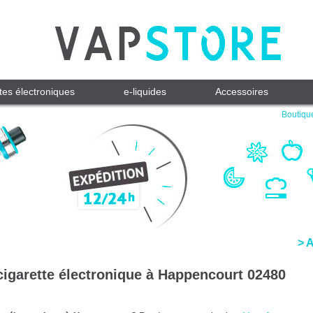
tes électroniques
e-liquides
Accessoires
Boutique
> 
cigarette électronique à Happencourt 02480