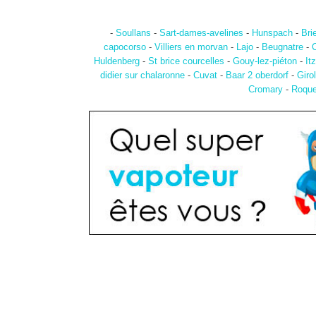
-
Soullans
-
Sart-dames-avelines
-
Hunspach
-
Bri
capocorso
-
Villiers en morvan
-
Lajo
-
Beugnatre
-
C
Huldenberg
-
St brice courcelles
-
Gouy-lez-piéton
-
It
didier sur chalaronne
-
Cuvat
-
Baar 2 oberdorf
-
Girol
Cromary
-
Roque