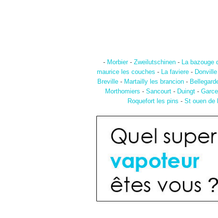
-
Morbier
-
Zweilutschinen
-
La bazouge d
maurice les couches
-
La faviere
-
Donville
Breville
-
Martailly les brancion
-
Bellegard
Morthomiers
-
Sancourt
-
Duingt
-
Garcel
Roquefort les pins
-
St ouen de 