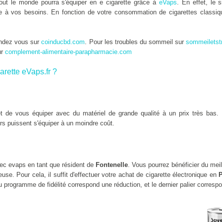
tout le monde pourra s'équiper en e cigarette grâce à
eVaps
. En effet, le 
tée à vos besoins. En fonction de votre consommation de cigarettes classiqu
endez vous sur
coinducbd.com
. Pour les troubles du sommeil sur
sommeiletst
ur
complement-alimentaire-parapharmacie.com
arette eVaps.fr ?
 de vous équiper avec du matériel de grande qualité à un prix très bas. 
rs puissent s'équiper à un moindre coût.
c evaps en tant que résident de
Fontenelle
. Vous pourrez bénéficier du mei
se. Pour cela, il suffit d'effectuer votre achat de cigarette électronique en
P
 programme de fidélité correspond une réduction, et le dernier palier corresp