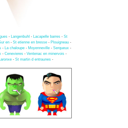
gues
-
Langenbuhl
-
Lacapelle barres
-
St
Sur en
-
St etienne en bresse
-
Plouigneau
-
s
-
La chaloupe
-
Moyenneville
-
Serqueux
-
x
-
Cenevieres
-
Ventenac en minervois
-
Laronxe
-
St martin d entraunes
-