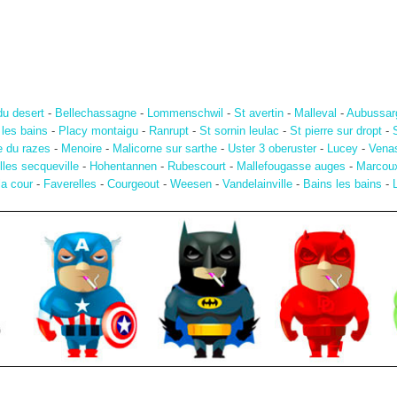
u desert
-
Bellechassagne
-
Lommenschwil
-
St avertin
-
Malleval
-
Aubussar
 les bains
-
Placy montaigu
-
Ranrupt
-
St sornin leulac
-
St pierre sur dropt
-
e du razes
-
Menoire
-
Malicorne sur sarthe
-
Uster 3 oberuster
-
Lucey
-
Vena
les secqueville
-
Hohentannen
-
Rubescourt
-
Mallefougasse auges
-
Marcou
la cour
-
Faverelles
-
Courgeout
-
Weesen
-
Vandelainville
-
Bains les bains
-