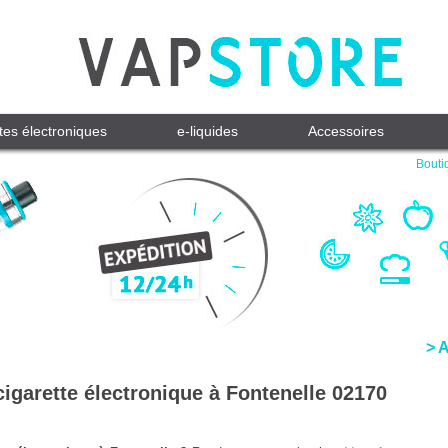
tes électroniques
e-liquides
Accessoires
Bouti
> 
cigarette électronique à Fontenelle 02170