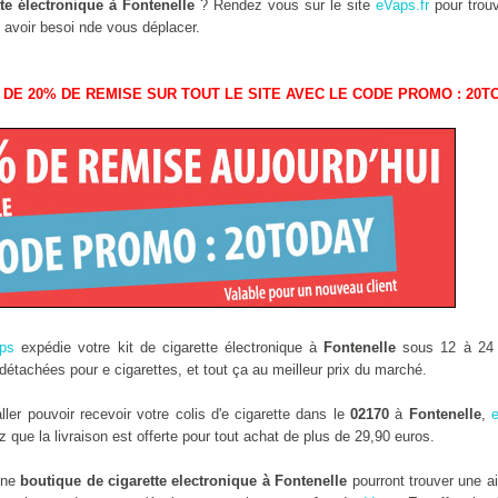
te électronique à Fontenelle
? Rendez vous sur le site
eVaps.fr
pour trouv
 avoir besoi nde vous déplacer.
 DE 20% DE REMISE SUR TOUT LE SITE AVEC LE CODE PROMO : 20T
ps
expédie votre kit de cigarette électronique à
Fontenelle
sous 12 à 24 h
étachées pour e cigarettes, et tout ça au meilleur prix du marché.
er pouvoir recevoir votre colis d'e cigarette dans le
02170
à
Fontenelle
,
que la livraison est offerte pour tout achat de plus de 29,90 euros.
une
boutique de cigarette electronique à Fontenelle
pourront trouver une a