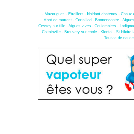
-
Mazaugues
-
Etreillers
-
Noidant chatenoy
-
Chaux 
Mont de marrast
-
Cortaillod
-
Bonnencontre
-
Aigues
Cessey sur tille
-
Aigues vives
-
Coulombiers
-
Ladignac
Coltainville
-
Breuvery sur coole
-
Klontal
-
St hilaire 
Tauriac de nauce