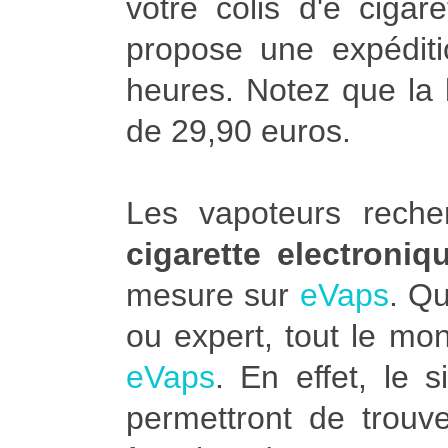
votre colis d'e ciga
propose une expédit
heures. Notez que la l
de 29,90 euros.
Les vapoteurs rech
cigarette electroni
mesure sur
eVaps
. Q
ou expert, tout le mo
eVaps
. En effet, le 
permettront de trouve