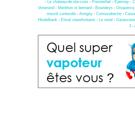
-
Le chateau-de-ste-croix
-
Premierfait
-
Epernay
-
C
Venerand
-
Menthon st bernard
-
Bourideys
-
Oisquercq
mesnil conteville
-
Amigny
-
Cormondreche
-
Caou
Hindelbank
-
Etival clairefontaine
-
Le retail
-
Garancier
3
-