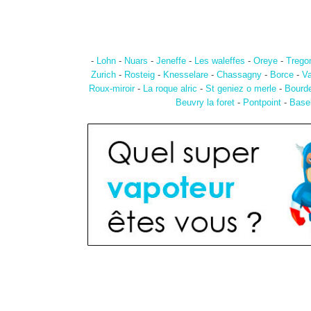
-
Lohn
-
Nuars
-
Jeneffe
-
Les waleffes
-
Oreye
-
Trego
Zurich
-
Rosteig
-
Knesselare
-
Chassagny
-
Borce
-
Va
Roux-miroir
-
La roque alric
-
St geniez o merle
-
Bourde
Beuvry la foret
-
Pontpoint
-
Base