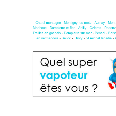
-
Chatel montagne
-
Montigny les metz
-
Aulnay
-
Montf
Manhoue
-
Dampierre et flee
-
Abilly
-
Ozieres
-
Radonvi
Treilles en gatinais
-
Dompierre sur mer
-
Pensol
-
Bois
en vermandois
-
Belloc
-
Thory
-
St michel labadie
-
A