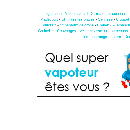
-
Illighausen
-
Villeneuve vd
-
St marc sur couesnon
Madecourt
-
St hilaire les places
-
Senlisse
-
Crouzet
Fourdrain
-
St pardoux de drone
-
Crehen
-
Allemanch
Grainville
-
Couvonges
-
Vellechevreux et courbenans
les fenetrange
-
Ilharre
-
Do