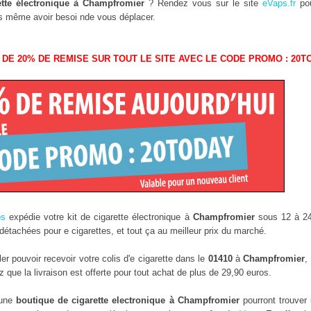
ette électronique à Champfromier
? Rendez vous sur le site
eVaps.fr
pou
ans même avoir besoi nde vous déplacer.
 DE 20% DE REMISE SUR TOUT LE SITE AVEC LE CODE PROMO : 20T
ps
expédie votre kit de cigarette électronique à
Champfromier
sous 12 à 24
étachées pour e cigarettes, et tout ça au meilleur prix du marché.
r pouvoir recevoir votre colis d'e cigarette dans le
01410
à
Champfromier
,
que la livraison est offerte pour tout achat de plus de 29,90 euros.
 une
boutique de cigarette electronique à Champfromier
pourront trouver