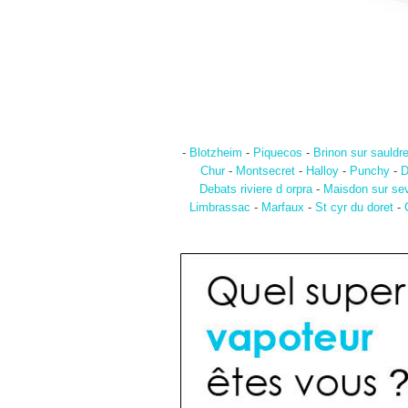
-
Blotzheim
-
Piquecos
-
Brinon sur sauldr
Chur
-
Montsecret
-
Halloy
-
Punchy
-
D
Debats riviere d orpra
-
Maisdon sur se
Limbrassac
-
Marfaux
-
St cyr du doret
-