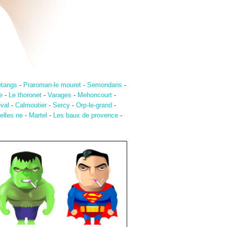
etangs
-
Praroman-le mouret
-
Semondans
-
e
-
Le thoronet
-
Varages
-
Mehoncourt
-
eval
-
Calmoutier
-
Sercy
-
Orp-le-grand
-
elles ne
-
Martel
-
Les baux de provence
-