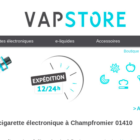
tes électroniques
e-liquides
Accessoires
Boutique 
> 
cigarette électronique à Champfromier 01410