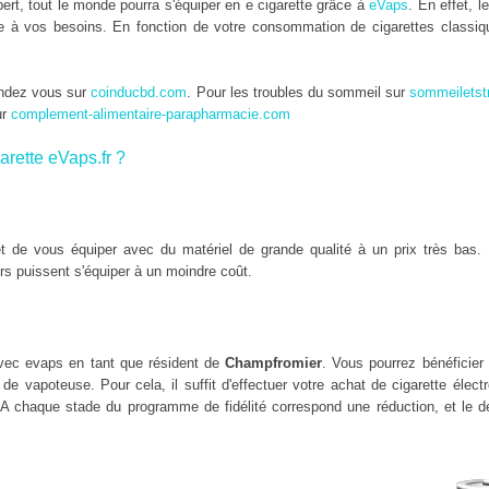
rt, tout le monde pourra s'équiper en e cigarette grâce à
eVaps
. En effet, l
tée à vos besoins. En fonction de votre consommation de cigarettes classiqu
endez vous sur
coinducbd.com
. Pour les troubles du sommeil sur
sommeiletst
ur
complement-alimentaire-parapharmacie.com
arette eVaps.fr ?
 de vous équiper avec du matériel de grande qualité à un prix très bas. 
rs puissent s'équiper à un moindre coût.
vec evaps en tant que résident de
Champfromier
. Vous pourrez bénéficier 
e vapoteuse. Pour cela, il suffit d'effectuer votre achat de cigarette élec
 A chaque stade du programme de fidélité correspond une réduction, et le de