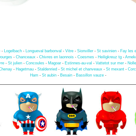
e
-
Logelbach
-
Longueval barbonval
-
Vitre
-
Sionviller
-
St savinien
-
Fay les 
ourges
-
Chanceaux
-
Chivres en laonnois
-
Coesmes
-
Heiligkreuz tg
-
Arnek
vre
-
St julien
-
Concoules
-
Magoar
-
Estinnes-au-val
-
Vattetot sur mer
-
Noll
Chenay
-
Hagetmau
-
Staldenried
-
St michel et chanveaux
-
St mexant
-
Corc
Ham
-
St aubin
-
Besain
-
Bassillon vauze
-