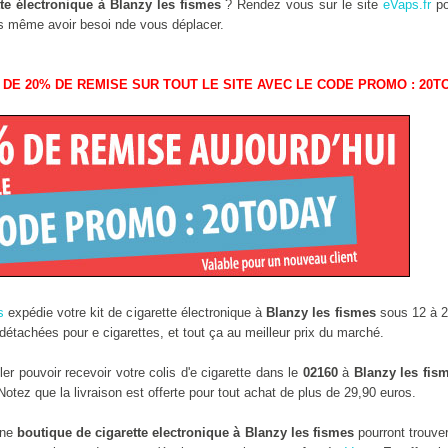
te électronique à Blanzy les fismes
? Rendez vous sur le site
eVaps.fr
po
ans même avoir besoi nde vous déplacer.
 DE 20% DE REMISE SUR TOUT LE SITE AVEC LE CODE PROMO : 20T
s
expédie votre kit de cigarette électronique à
Blanzy les fismes
sous 12 à 2
étachées pour e cigarettes, et tout ça au meilleur prix du marché.
r pouvoir recevoir votre colis d'e cigarette dans le
02160
à
Blanzy les fis
tez que la livraison est offerte pour tout achat de plus de 29,90 euros.
une
boutique de cigarette electronique à Blanzy les fismes
pourront trouve