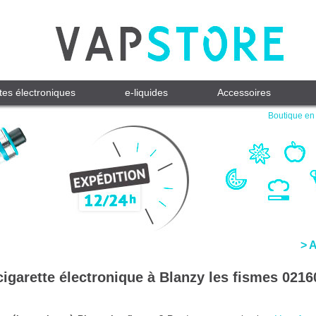
tes électroniques
e-liquides
Accessoires
Boutique en 
> 
cigarette électronique à Blanzy les fismes 0216