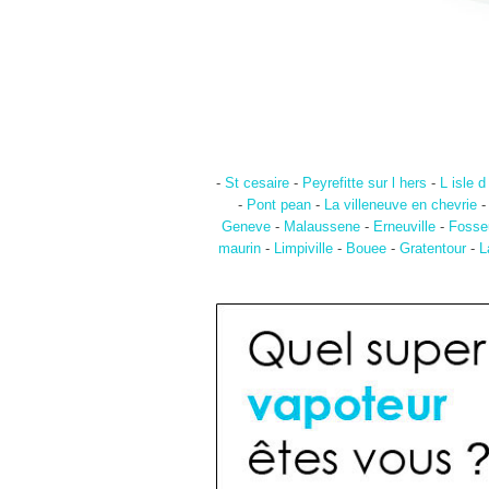
-
St cesaire
-
Peyrefitte sur l hers
-
L isle 
-
Pont pean
-
La villeneuve en chevrie
Geneve
-
Malaussene
-
Erneuville
-
Fosse
maurin
-
Limpiville
-
Bouee
-
Gratentour
-
L