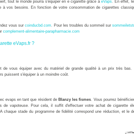
rt, tout le monde pourra s'équiper en e cigarette grâce à
eVaps
. En effet, l
tée à vos besoins. En fonction de votre consommation de cigarettes classiqu
endez vous sur
coinducbd.com
. Pour les troubles du sommeil sur
sommeiletst
ur
complement-alimentaire-parapharmacie.com
arette eVaps.fr ?
 de vous équiper avec du matériel de grande qualité à un prix très bas. 
rs puissent s'équiper à un moindre coût.
ec evaps en tant que résident de
Blanzy les fismes
. Vous pourrez bénéficier
de vapoteuse. Pour cela, il suffit d'effectuer votre achat de cigarette é
 A chaque stade du programme de fidélité correspond une réduction, et le de