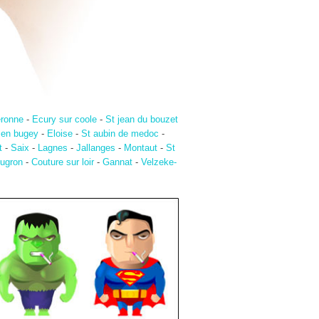
eronne
-
Ecury sur coole
-
St jean du bouzet
n en bugey
-
Eloise
-
St aubin de medoc
-
t
-
Saix
-
Lagnes
-
Jallanges
-
Montaut
-
St
ugron
-
Couture sur loir
-
Gannat
-
Velzeke-