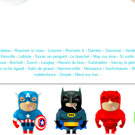
d abeau
-
Roannes st mary
-
Louvres
-
Rossens fr
-
Darnets
-
Samonac
-
Verd
-
Viesville
-
Lafitole
-
Siorac en perigord
-
Le boechet
-
May sur orne
-
St sorli
use
-
Bocholt
-
Zurich
-
Leuglay
-
Revest du bion
-
Xaintrailles
-
Vavray le peti
a roche rigault
-
Salin de giraud
-
Hamme-mille
-
Hermance
-
Sexfontaines
-
M
ruddershove
-
Simple
-
Nieul sur mer
-