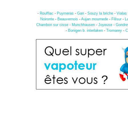
-
Rouffiac
-
Puymeras
-
Gan
-
Souzy la briche
-
Vialas
Noironte
-
Beauvernois
-
Aujan mournede
-
Filisur
-
L
Chambon sur cisse
-
Munchhausen
-
Joyeuse
-
Gondrev
-
Bonigen b. interlaken
-
Tromarey
-
C