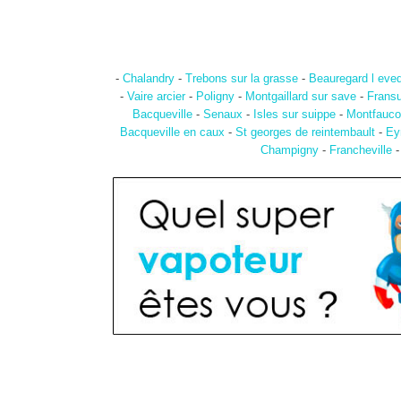
-
Chalandry
-
Trebons sur la grasse
-
Beauregard l eve
-
Vaire arcier
-
Poligny
-
Montgaillard sur save
-
Frans
Bacqueville
-
Senaux
-
Isles sur suippe
-
Montfauco
Bacqueville en caux
-
St georges de reintembault
-
Ey
Champigny
-
Francheville