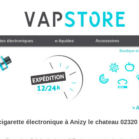
tes électroniques
e-liquides
Accessoires
Boutique en
> 
igarette électronique à Anizy le chateau 02320