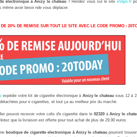
tte électronique à Anizy le chateau
? Rendez vous sur le site
eVaps.fr
pou
ans même avoir besoi nde vous déplacer.
 DE 20% DE REMISE SUR TOUT LE SITE AVEC LE CODE PROMO : 20T
s
expédie votre kit de cigarette électronique à
Anizy le chateau
sous 12 à 24
étachées pour e cigarettes, et tout ça au meilleur prix du marché.
r pouvoir recevoir votre colis d'e cigarette dans le
02320
à
Anizy le chat
tez que la livraison est offerte pour tout achat de plus de 29,90 euros.
 une
boutique de cigarette electronique à Anizy le chateau
pourront trouve