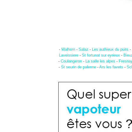
-
Walhorn
-
Salaz
-
Les authieux du puits
-
Laveissiere
-
St fortunat sur eyrieux
-
Bieu
-
Coulangeron
-
La salle les alpes
-
Fresnay
-
St seurin de palenne
-
Ars les favets
-
Sc