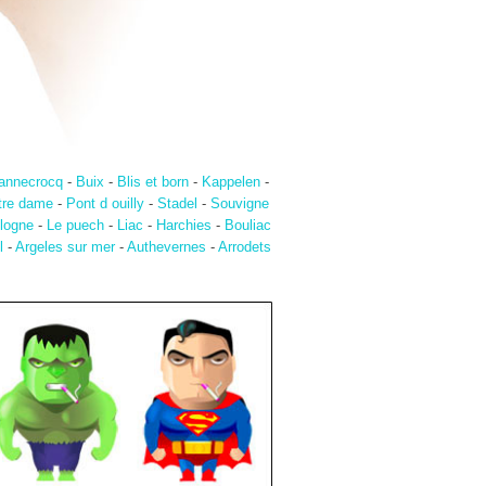
annecrocq
-
Buix
-
Blis et born
-
Kappelen
-
tre dame
-
Pont d ouilly
-
Stadel
-
Souvigne
logne
-
Le puech
-
Liac
-
Harchies
-
Bouliac
l
-
Argeles sur mer
-
Authevernes
-
Arrodets