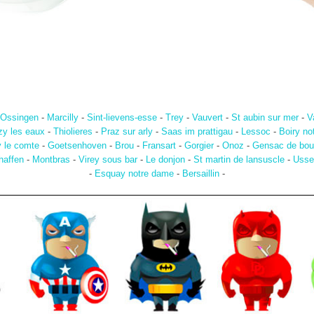
Ossingen
-
Marcilly
-
Sint-lievens-esse
-
Trey
-
Vauvert
-
St aubin sur mer
-
V
zy les eaux
-
Thiolieres
-
Praz sur arly
-
Saas im prattigau
-
Lessoc
-
Boiry no
 le comte
-
Goetsenhoven
-
Brou
-
Fransart
-
Gorgier
-
Onoz
-
Gensac de bou
haffen
-
Montbras
-
Virey sous bar
-
Le donjon
-
St martin de lansuscle
-
Usse
-
Esquay notre dame
-
Bersaillin
-