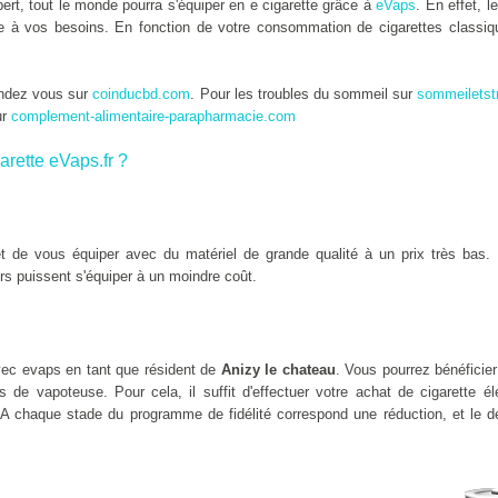
rt, tout le monde pourra s'équiper en e cigarette grâce à
eVaps
. En effet, l
tée à vos besoins. En fonction de votre consommation de cigarettes classiqu
endez vous sur
coinducbd.com
. Pour les troubles du sommeil sur
sommeiletst
ur
complement-alimentaire-parapharmacie.com
arette eVaps.fr ?
 de vous équiper avec du matériel de grande qualité à un prix très bas. 
rs puissent s'équiper à un moindre coût.
ec evaps en tant que résident de
Anizy le chateau
. Vous pourrez bénéficier
de vapoteuse. Pour cela, il suffit d'effectuer votre achat de cigarette é
 A chaque stade du programme de fidélité correspond une réduction, et le de