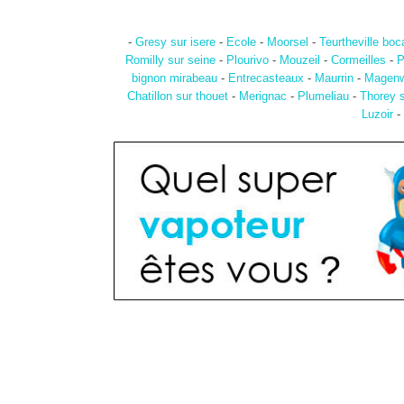
-
Gresy sur isere
-
Ecole
-
Moorsel
-
Teurtheville bo
Romilly sur seine
-
Plourivo
-
Mouzeil
-
Cormeilles
-
P
bignon mirabeau
-
Entrecasteaux
-
Maurrin
-
Magenw
Chatillon sur thouet
-
Merignac
-
Plumeliau
-
Thorey 
Luzoir
-