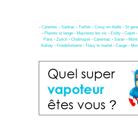
-
Carantec
-
Sadirac
-
Trefols
-
Crouy en thelle
-
St gene
-
Plaines st lange
-
Maizieres les vic
-
Esbly
-
Cepet
Paris
-
Zurich
-
Chalmazel
-
Carennac
-
Saran
-
Mont
Aulnay
-
Froidefontaine
-
Flavy le martel
-
Cauge
-
Mon