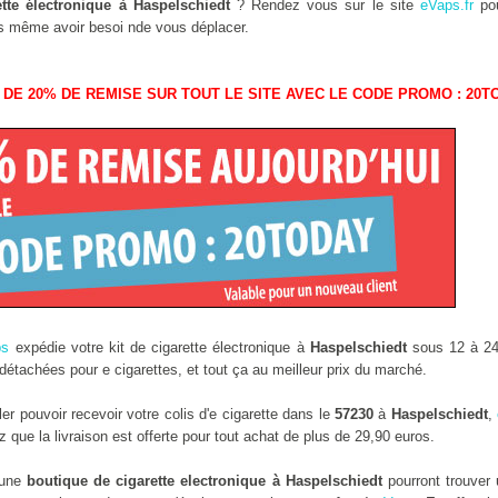
tte électronique à Haspelschiedt
? Rendez vous sur le site
eVaps.fr
pou
ans même avoir besoi nde vous déplacer.
 DE 20% DE REMISE SUR TOUT LE SITE AVEC LE CODE PROMO : 20T
ps
expédie votre kit de cigarette électronique à
Haspelschiedt
sous 12 à 24 
étachées pour e cigarettes, et tout ça au meilleur prix du marché.
r pouvoir recevoir votre colis d'e cigarette dans le
57230
à
Haspelschiedt
,
que la livraison est offerte pour tout achat de plus de 29,90 euros.
 une
boutique de cigarette electronique à Haspelschiedt
pourront trouver