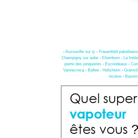
-
Auzouville sur ry
-
Frauenfeld paketbasi
Champigny sur aube
-
Elsenborn
-
La frett
pierre des jonquieres
-
Escondeaux
-
Con
Vannecrocq
-
Ballee
-
Holtzheim
-
Grainvil
nicaise
-
Bazem