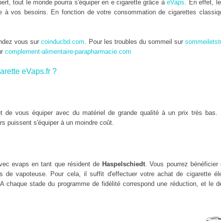
rt, tout le monde pourra s'équiper en e cigarette grâce à
eVaps
. En effet, l
tée à vos besoins. En fonction de votre consommation de cigarettes classiqu
endez vous sur
coinducbd.com
. Pour les troubles du sommeil sur
sommeiletst
ur
complement-alimentaire-parapharmacie.com
arette eVaps.fr ?
 de vous équiper avec du matériel de grande qualité à un prix très bas. 
rs puissent s'équiper à un moindre coût.
vec evaps en tant que résident de
Haspelschiedt
. Vous pourrez bénéficier 
de vapoteuse. Pour cela, il suffit d'effectuer votre achat de cigarette é
 A chaque stade du programme de fidélité correspond une réduction, et le de