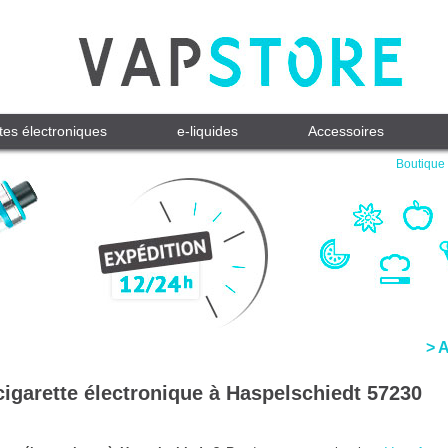
tes électroniques
e-liquides
Accessoires
Boutique 
> 
cigarette électronique à Haspelschiedt 57230