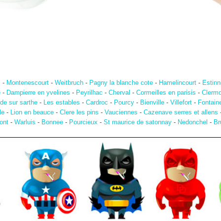
s
-
Montenescourt
-
Weitbruch
-
Pagny la blanche cote
-
Hamelincourt
-
Estinn
e
-
Dampierre en yvelines
-
Peyrilhac
-
Cherval
-
Cormeilles en parisis
-
Clermo
de sur sarthe
-
Les estables
-
Cardroc
-
Pourcy
-
Bienville
-
Villefort
-
Fontain
le
-
Lion en beauce
-
Clere les pins
-
Vauciennes
-
Cazenave serres et allens
ont
-
Warluis
-
Bonnee
-
Pourcieux
-
St maurice de satonnay
-
Nedonchel
-
Br