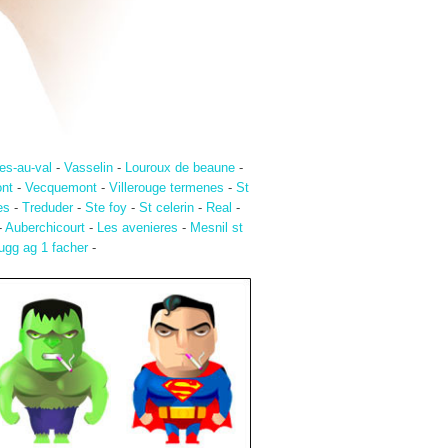
es-au-val
-
Vasselin
-
Louroux de beaune
-
nt
-
Vecquemont
-
Villerouge termenes
-
St
es
-
Treduder
-
Ste foy
-
St celerin
-
Real
-
-
Auberchicourt
-
Les avenieres
-
Mesnil st
ugg ag 1 facher
-