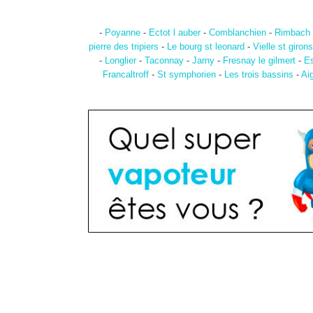
-
Poyanne
-
Ectot l auber
-
Comblanchien
-
Rimbach 
pierre des tripiers
-
Le bourg st leonard
-
Vielle st girons
-
Longlier
-
Taconnay
-
Jarny
-
Fresnay le gilmert
-
Es
Francaltroff
-
St symphorien
-
Les trois bassins
-
Ai