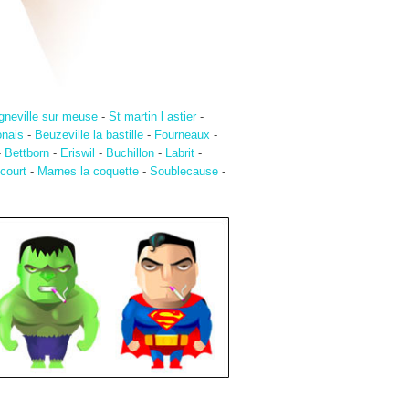
gneville sur meuse
-
St martin l astier
-
onais
-
Beuzeville la bastille
-
Fourneaux
-
-
Bettborn
-
Eriswil
-
Buchillon
-
Labrit
-
court
-
Marnes la coquette
-
Soublecause
-