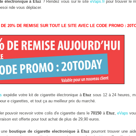
te électronique à Etuz
? Rendez vous sur le site
eVaps.fr
pour trouver le me
besoi nde vous déplacer.
 DE 20% DE REMISE SUR TOUT LE SITE AVEC LE CODE PROMO : 20T
s
expédie votre kit de cigarette électronique à
Etuz
sous 12 à 24 heures, ma
ur e cigarettes, et tout ça au meilleur prix du marché.
r pouvoir recevoir votre colis d'e cigarette dans le
70150
à
Etuz
,
eVaps
vous
aison est offerte pour tout achat de plus de 29,90 euros.
s une
boutique de cigarette electronique à Etuz
pourront trouver une ai