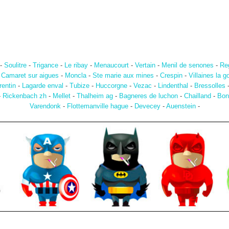
-
Soulitre
-
Trigance
-
Le ribay
-
Menaucourt
-
Vertain
-
Menil de senones
-
Re
-
Camaret sur aigues
-
Moncla
-
Ste marie aux mines
-
Crespin
-
Villaines la g
rentin
-
Lagarde enval
-
Tubize
-
Huccorgne
-
Vezac
-
Lindenthal
-
Bressolles
-
Rickenbach zh
-
Mellet
-
Thalheim ag
-
Bagneres de luchon
-
Chailland
-
Bon
Varendonk
-
Flottemanville hague
-
Devecey
-
Auenstein
-