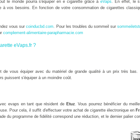
tout le monde pourra s'équiper en e cigarette grâce à
eVaps
. En effet, le 
tée à vos besoins. En fonction de votre consommation de cigarettes classiqu
endez vous sur
coinducbd.com
. Pour les troubles du sommeil sur
sommeiletst
ur
complement-alimentaire-parapharmacie.com
arette eVaps.fr ?
 de vous équiper avec du matériel de grande qualité à un prix très bas. 
rs puissent s'équiper à un moindre coût.
vec evaps en tant que résident de
Etuz
. Vous pourrez bénéficier du meill
se. Pour cela, il suffit d'effectuer votre achat de cigarette électronique en
F
de du programme de fidélité correspond une réduction, et le dernier palier co