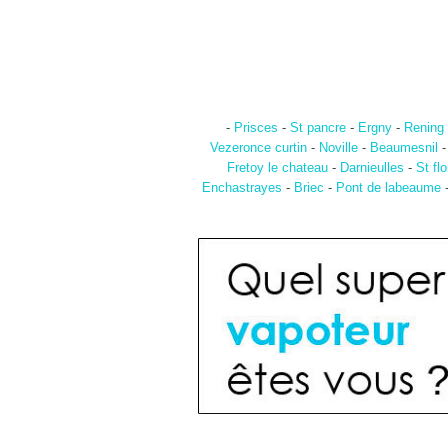
-
Prisces
-
St pancre
-
Ergny
-
Rening
Vezeronce curtin
-
Noville
-
Beaumesnil
Fretoy le chateau
-
Darnieulles
-
St flo
Enchastrayes
-
Briec
-
Pont de labeaume