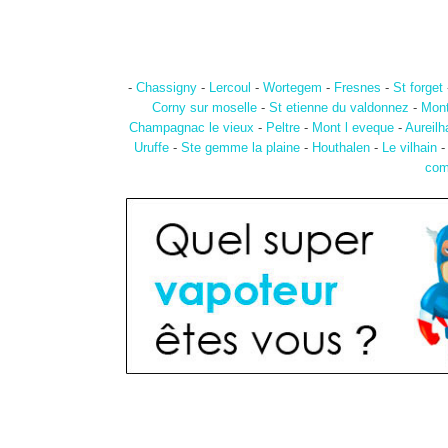
-
Chassigny
-
Lercoul
-
Wortegem
-
Fresnes
-
St forget
Corny sur moselle
-
St etienne du valdonnez
-
Mont
Champagnac le vieux
-
Peltre
-
Mont l eveque
-
Aureilh
Uruffe
-
Ste gemme la plaine
-
Houthalen
-
Le vilhain
com