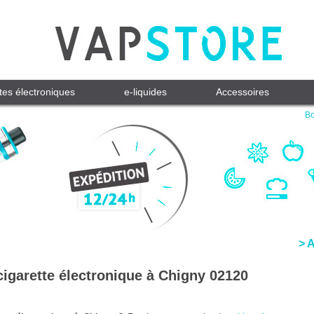
tes électroniques
e-liquides
Accessoires
Bo
> 
cigarette électronique à Chigny 02120