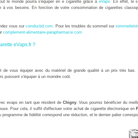
tout le monde pourra s'équiper en e cigarette grâce à
eVaps
. En effet, le 
tée à vos besoins. En fonction de votre consommation de cigarettes classiqu
endez vous sur
coinducbd.com
. Pour les troubles du sommeil sur
sommeiletst
ur
complement-alimentaire-parapharmacie.com
arette eVaps.fr ?
 de vous équiper avec du matériel de grande qualité à un prix très bas. 
rs puissent s'équiper à un moindre coût.
ec evaps en tant que résident de
Chigny
. Vous pourrez bénéficier du meil
se. Pour cela, il suffit d'effectuer votre achat de cigarette électronique en
P
 programme de fidélité correspond une réduction, et le dernier palier corresp