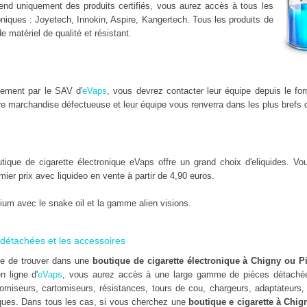
nd uniquement des produits certifiés, vous aurez accès à tous les
niques : Joyetech, Innokin, Aspire, Kangertech. Tous les produits de
de matériel de qualité et résistant.
dement par le SAV d'
eVaps
, vous devrez contacter leur équipe depuis le fo
e marchandise défectueuse et leur équipe vous renverra dans les plus brefs d
que de cigarette électronique eVaps offre un grand choix d'eliquides. Vous
emier prix avec liquideo en vente à partir de 4,90 euros.
um avec le snake oil et la gamme alien visions.
détachées et les accessoires
ile de trouver dans une
boutique de cigarette électronique à Chigny ou P
n ligne d'
eVaps
, vous aurez accès à une large gamme de pièces détachées
omiseurs, cartomiseurs, résistances, tours de cou, chargeurs, adaptateurs, 
es. Dans tous les cas, si vous cherchez une
boutique e cigarette à Chig