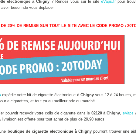
tte électronique à Chigny
? Rendez vous sur le site
eVaps.fr
pour trouve
 avoir besoi nde vous déplacer.
 DE 20% DE REMISE SUR TOUT LE SITE AVEC LE CODE PROMO : 20T
s
expédie votre kit de cigarette électronique à
Chigny
sous 12 à 24 heures, m
ur e cigarettes, et tout ça au meilleur prix du marché.
r pouvoir recevoir votre colis d'e cigarette dans le
02120
à
Chigny
,
eVaps
v
ivraison est offerte pour tout achat de plus de 29,90 euros.
 une
boutique de cigarette electronique à Chigny
pourront trouver une ai