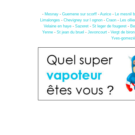
-
Mesnay
-
Guemene sur scorff
-
Aurice
-
Le mesnil b
Limalonges
-
Chevigney sur l ognon
-
Craon
-
Les ollie
Velaine en haye
-
Sazeret
-
St leger de fougeret
-
Be
Yenne
-
St jean du bruel
-
Jevoncourt
-
Vergt de biron
Yves-gomezé