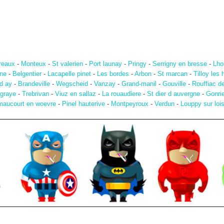
reaux
-
Monteux
-
St valerien
-
Port launay
-
Pringy
-
Serrigny en bresse
-
Lho
nne
-
Belgentier
-
Lacapelle pinet
-
Les bordes
-
Arbon
-
St marcan
-
Tilloy les 
 d ay
-
Brandeville
-
Wegscheid
-
Vanzay
-
Grand-manil
-
Gouville
-
Rouffiac d
graye
-
Trebrivan
-
Viuz en sallaz
-
La rouaudiere
-
St dier d auvergne
-
Gonri
maucourt en woevre
-
Pinel hauterive
-
Montpeyroux
-
Verdun
-
Louppy sur loi