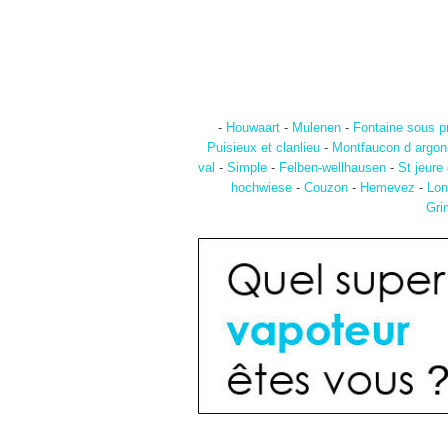
-
Houwaart
-
Mulenen
-
Fontaine sous p
Puisieux et clanlieu
-
Montfaucon d argo
val
-
Simple
-
Felben-wellhausen
-
St jeure
hochwiese
-
Couzon
-
Hemevez
-
Lon
Gri