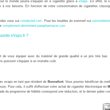
tout le monde pourra s'équiper en e cigarette grâce à
eVaps
. En effet, le 
tée à vos besoins. En fonction de votre consommation de cigarettes classiqu
endez vous sur
coinducbd.com
. Pour les troubles du sommeil sur
sommeiletst
ur
complement-alimentaire-parapharmacie.com
arette eVaps.fr ?
 de vous équiper avec du matériel de grande qualité à un prix très bas. 
rs puissent s'équiper à un moindre coût.
c evaps en tant que résident de
Bonnefont
. Vous pourrez bénéficier du mei
se. Pour cela, il suffit d'effectuer votre achat de cigarette électronique en
M
de du programme de fidélité correspond une réduction, et le dernier palier co