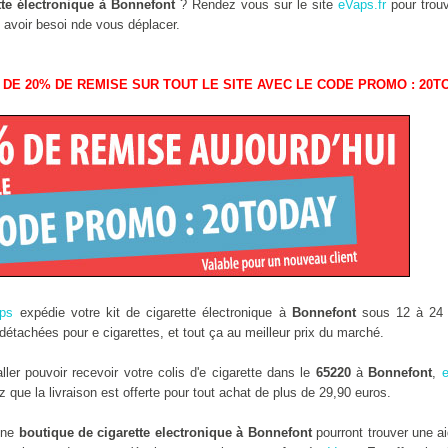
tte électronique à Bonnefont
? Rendez vous sur le site
eVaps.fr
pour trouv
 avoir besoi nde vous déplacer.
 DE 20% DE REMISE SUR TOUT LE SITE AVEC LE CODE PROMO : 20T
ps
expédie votre kit de cigarette électronique à
Bonnefont
sous 12 à 24 h
étachées pour e cigarettes, et tout ça au meilleur prix du marché.
er pouvoir recevoir votre colis d'e cigarette dans le
65220
à
Bonnefont
,
que la livraison est offerte pour tout achat de plus de 29,90 euros.
 une
boutique de cigarette electronique à Bonnefont
pourront trouver une a