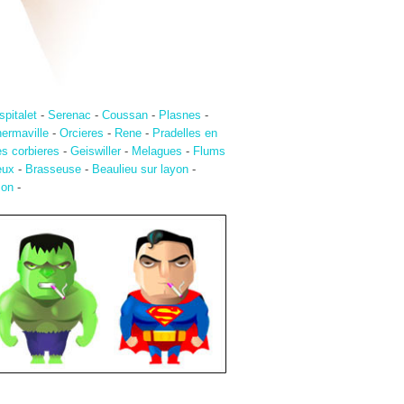
spitalet
-
Serenac
-
Coussan
-
Plasnes
-
hermaville
-
Orcieres
-
Rene
-
Pradelles en
es corbieres
-
Geiswiller
-
Melagues
-
Flums
eux
-
Brasseuse
-
Beaulieu sur layon
-
son
-