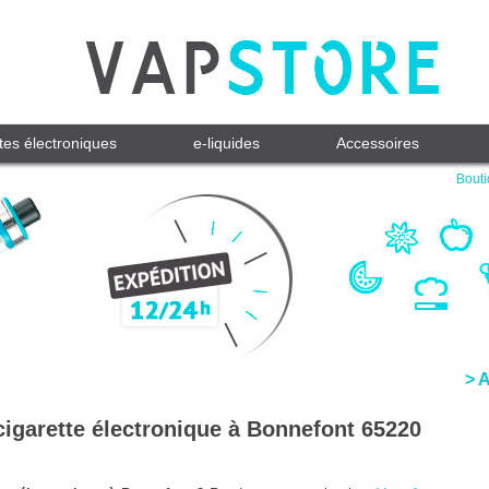
tes électroniques
e-liquides
Accessoires
Bouti
> 
cigarette électronique à Bonnefont 65220