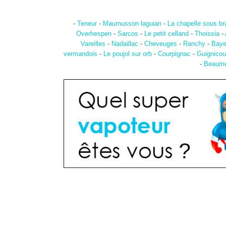
-
Teneur
-
Maumusson laguian
-
La chapelle sous br
Overhespen
-
Sarcos
-
Le petit celland
-
Thoissia
-
Vareilles
-
Nadaillac
-
Cheveuges
-
Ranchy
-
Baye
vermandois
-
Le poujol sur orb
-
Courpignac
-
Guignicou
-
Beaume